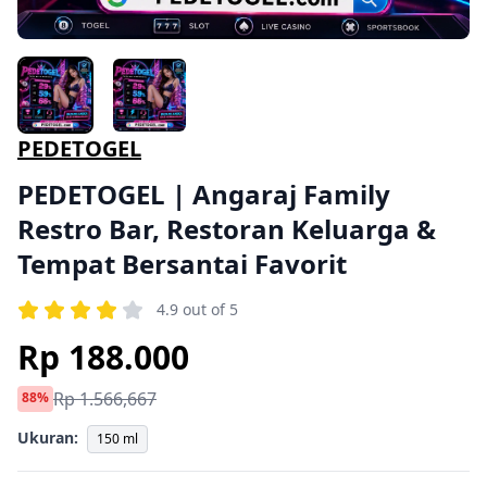
PEDETOGEL
PEDETOGEL | Angaraj Family
Restro Bar, Restoran Keluarga &
Tempat Bersantai Favorit
4.9 out of 5
Rp 188.000
Rp 1.566,667
88%
Ukuran:
150 ml