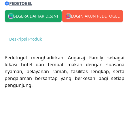
PEDETOGEL
SEGERA DAFTAR DISINI
LOGIN AKUN PEDETOGEL
Deskripsi Produk
Pedetogel
menghadirkan Angaraj Family sebagai
lokasi hotel dan tempat makan dengan suasana
nyaman, pelayanan ramah, fasilitas lengkap, serta
pengalaman bersantap yang berkesan bagi setiap
pengunjung.